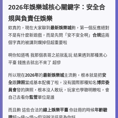
2026年娛樂城核心關鍵字：安全合
規與負責任娛樂
欸真的，現在大家聊到
最新娛樂城
齁，第一個反應絕對
不是有什麼新遊戲，而是先問「安不安全啊」
合規
這兩
個字真的被講到爛掉但超重要啦
啊你知道嗎 我那個表哥之前就亂玩 結果遇到那種黑心
平臺 錢進去就出不來了 超慘
所以現在
2026年
的
最新娛樂城
主流齁，根本就是把
安
全
跟
牌照
當成基本配備了啦，沒有國際那種知名
博弈委
員會
發的牌照，根本沒人敢玩，玩家也學聰明瞭啦，會
自己去看你
監管
單位是誰
而且齁 這些合法的
線上娛樂平臺
你註冊的時候
年齡驗
證
超～級～煩～但沒辦法這是為你好