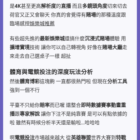
是
4K
甚至更高
解析度
的
直播
而且
多鏡頭角度
切來切去
荷官又正又會聊天 你真的會覺得有
賭場
的那種溫度跟
臨場感捏
娛樂城推薦
有些超先進的
最新娛樂城
還搞什麼
沉浸式賭場
體驗 用
擴增實境
技術 讓你可以自己轉視角 好像在
賭場大廳
走
來走去自己選桌子一樣 超扯
體育與電競投注的深度玩法分析
然後
體育博彩
這塊齁 一直都很熱門啦 但現在
分析工具
強到一個不行
平臺不只給你
賠率
而已喔 還整合
即時數據
賽事動畫重
播
跟
專家解說
讓你下注不是純靠賽 是可以有點依據的
啦 雖然有時候分析半天還是輸啦...哈哈哈
啊
電競投注
市場越來越大 從
英雄聯盟
世界大賽到
特戰