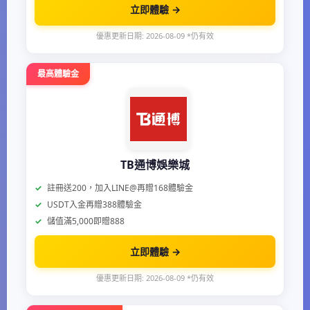
立即體驗 →
優惠更新日期: 2026-08-09 *仍有效
最高體驗金
TB通博娛樂城
註冊送200，加入LINE@再贈168體驗金
USDT入金再贈388體驗金
儲值滿5,000即贈888
立即體驗 →
優惠更新日期: 2026-08-09 *仍有效