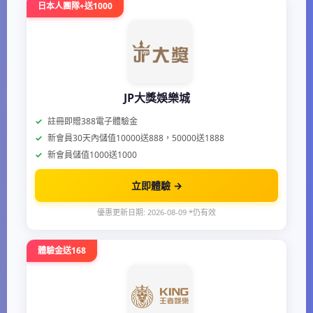
日本人團隊+送1000
JP大獎娛樂城
註冊即贈388電子體驗金
新會員30天內儲值10000送888，50000送1888
新會員儲值1000送1000
立即體驗 →
優惠更新日期: 2026-08-09 *仍有效
體驗金送168