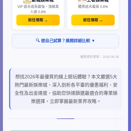
VIP 返水成長最強，頂級真
體育返水最高 0.8%
人達 0.8%
前往領取 →
前往領取 →
🔍 想自己試算？展開詳細比較 ▼
優惠資料更新：2026-06-06
想找2026年最優質的線上遊玩體驗？本文嚴選5大
熱門最新娛樂城，深入剖析各平臺的優惠福利、安
全性及出金速度，協助您快速篩選最適合的專業娛
樂選擇，立即掌握最新業界攻略。