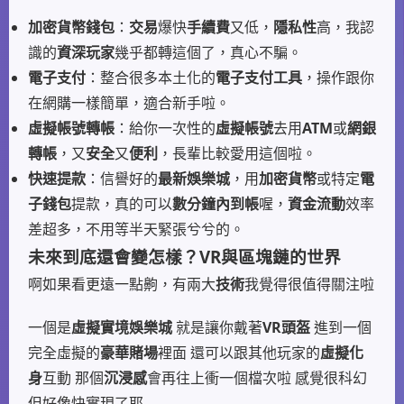
加密貨幣錢包
：
交易
爆快
手續費
又低，
隱私性
高，我認
識的
資深玩家
幾乎都轉這個了，真心不騙。
電子支付
：整合很多本土化的
電子支付工具
，操作跟你
在網購一樣簡單，適合新手啦。
虛擬帳號轉帳
：給你一次性的
虛擬帳號
去用
ATM
或
網銀
轉帳
，又
安全
又
便利
，長輩比較愛用這個啦。
快速提款
：信譽好的
最新娛樂城
，用
加密貨幣
或特定
電
子錢包
提款，真的可以
數分鐘內到帳
喔，
資金流動
效率
差超多，不用等半天緊張兮兮的。
未來到底還會變怎樣？VR與區塊鏈的世界
啊如果看更遠一點齁，有兩大
技術
我覺得很值得關注啦
一個是
虛擬實境娛樂城
就是讓你戴著
VR頭盔
進到一個
完全虛擬的
豪華賭場
裡面 還可以跟其他玩家的
虛擬化
身
互動 那個
沉浸感
會再往上衝一個檔次啦 感覺很科幻
但好像快實現了耶