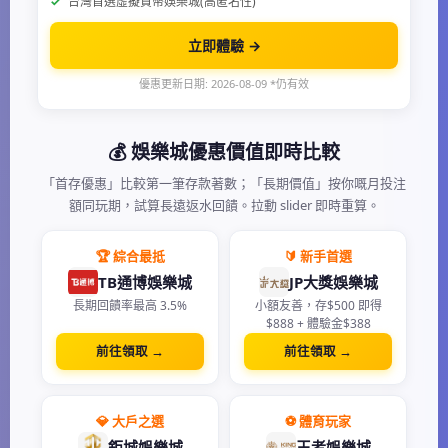
台灣首選虛擬貨幣娛樂城(高匿名性)
立即體驗 →
優惠更新日期: 2026-08-09 *仍有效
💰 娛樂城優惠價值即時比較
「首存優惠」比較第一筆存款著數；「長期價值」按你嘅月投注
額同玩期，試算長遠返水回饋。拉動 slider 即時重算。
🏆 綜合最抵
🔰 新手首選
TB通博娛樂城
JP大獎娛樂城
長期回饋率最高 3.5%
小額友善，存$500 即得
$888 + 體驗金$388
前往領取 →
前往領取 →
💎 大戶之選
⚽ 體育玩家
鉅城娛樂城
王者娛樂城