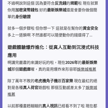
不過啊說到這個 因為要符合
反洗錢
的
規範
啦 現在就算
你用
加密貨幣錢包
好的
最新娛樂城
還是會要你做個簡
單的
身份驗證
就多一個步驟啦 但你想一下 這就是在幫你的
資金安全
多上一道鎖啊 不然誰都可以隨便動你的錢還得了...
遊戲體驗爆炸進化：從真人互動到沉浸式科技
應用
啊講完嚴肅的來講好玩的啦，現在
2026年
的
最新娛樂
城
那個
遊戲庫
喔，真的是用爆炸來形容耶
娛樂城推薦
除了萬年不敗的
老虎機
角子機
跟
百家樂
現在最紅的絕
對是各種
真人荷官
遊戲啦 那個互動感差太多了
娛樂城
推薦
以前那種畫麪糊糊的
真人視訊
已經看不到了啦 現在都