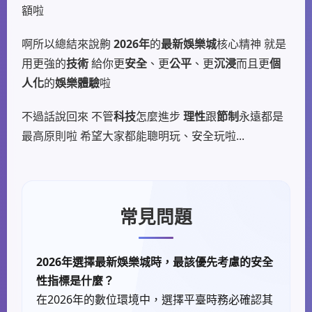
額啦
啊所以總結來說齁
2026年
的
最新娛樂城
核心精神 就是
用更強的
技術
給你更
安全
、更
公平
、更
沉浸
而且更
個
人化
的
娛樂體驗
啦
不過話說回來 不管
科技
怎麼進步
理性
跟
節制
永遠都是
最高原則啦 希望大家都能聰明玩、安全玩啦...
常見問題
2026年選擇最新娛樂城時，最該優先考慮的安全
性指標是什麼？
在2026年的數位環境中，選擇平臺時務必確認其