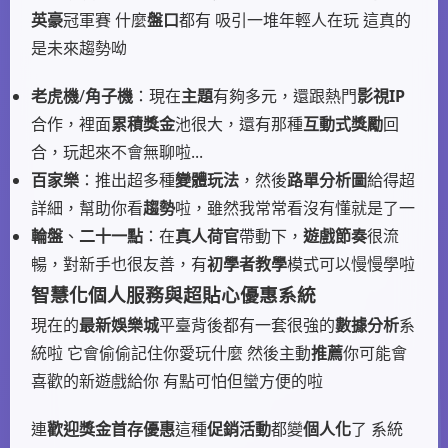
英豪
冠軍賽 什麼
盤口
都有 吸引一堆年輕人在玩 這真的
是未來趨勢呦
老虎機
/
角子機
：現在
主題
有夠多元，還跟熱門
影視IP
合作，裡面
累積獎金
池很大，還有那種
互動式獎勵
回
合，玩起來不會無聊啦...
百家樂
：推出超多種
變體玩法
，然後
路單分析圖
給得超
詳細，幫助你看
趨勢
啦，雖然我常常看沒有懂就是了一
輪盤
、
二十一點
：在
真人荷官
帶動下，
遊戲節奏
很流
暢，對新手也很友善，有
初學者教學
模式可以慢慢學啦
智慧化個人服務與超貼心優惠系統
現在的
最新娛樂城
平臺背後都有一套很強的
數據分析
系
統啦 它會偷偷記住你愛玩什麼 然後主動
推薦
你可能會
喜歡的新遊戲給你 有點可怕但蠻方便的啦
連
歡迎獎金
首存優惠
這種
促銷活動
都變
個人化
了 系統